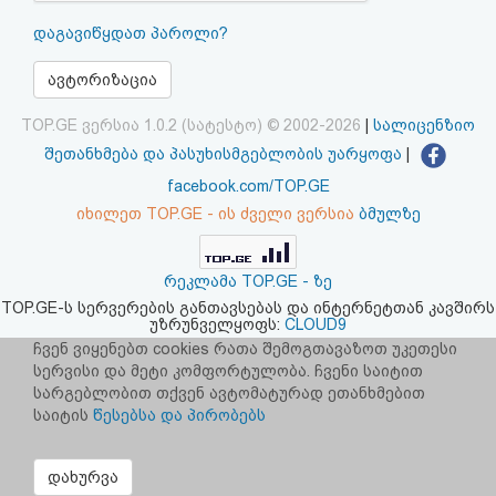
აღდგენა
დაგავიწყდათ პაროლი?
HTML
ავტორიზაცია
კოდი
TOP.GE ვერსია 1.0.2 (სატესტო) © 2002-2026
|
სალიცენზიო
შეთანხმება და პასუხისმგებლობის უარყოფა
|
სალიცენზიო
facebook.com/TOP.GE
იხილეთ TOP.GE - ის ძველი ვერსია
ბმულზე
შეთანხმება
და
რეკლამა TOP.GE - ზე
პასუხისმგებლობის
TOP.GE-ს სერვერების განთავსებას და ინტერნეტთან კავშირს
უზრუნველყოფს:
CLOUD9
უარყოფა
ჩვენ ვიყენებთ cookies რათა შემოგთავაზოთ უკეთესი
სერვისი და მეტი კომფორტულობა. ჩვენი საიტით
სარგებლობით თქვენ ავტომატურად ეთანხმებით
საიტის
წესებსა და პირობებს
დახურვა