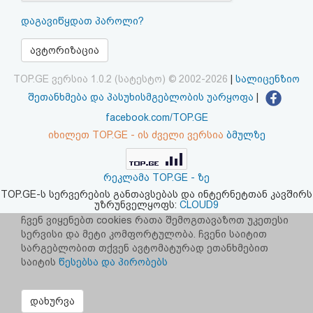
აღდგენა
დაგავიწყდათ პაროლი?
HTML
ავტორიზაცია
კოდი
TOP.GE ვერსია 1.0.2 (სატესტო) © 2002-2026
|
სალიცენზიო
შეთანხმება და პასუხისმგებლობის უარყოფა
|
სალიცენზიო
facebook.com/TOP.GE
იხილეთ TOP.GE - ის ძველი ვერსია
ბმულზე
შეთანხმება
და
რეკლამა TOP.GE - ზე
პასუხისმგებლობის
TOP.GE-ს სერვერების განთავსებას და ინტერნეტთან კავშირს
უზრუნველყოფს:
CLOUD9
უარყოფა
ჩვენ ვიყენებთ cookies რათა შემოგთავაზოთ უკეთესი
სერვისი და მეტი კომფორტულობა. ჩვენი საიტით
სარგებლობით თქვენ ავტომატურად ეთანხმებით
საიტის
წესებსა და პირობებს
დახურვა