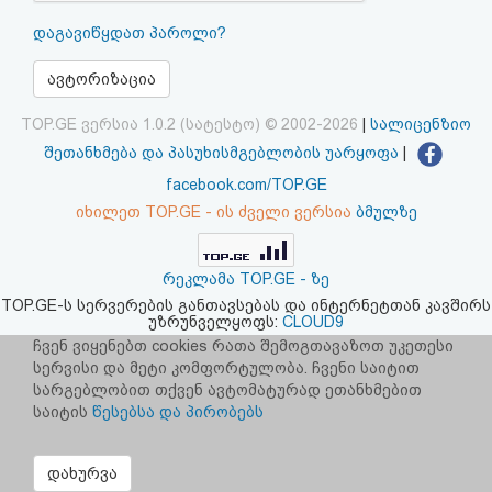
აღდგენა
დაგავიწყდათ პაროლი?
HTML
ავტორიზაცია
კოდი
TOP.GE ვერსია 1.0.2 (სატესტო) © 2002-2026
|
სალიცენზიო
შეთანხმება და პასუხისმგებლობის უარყოფა
|
სალიცენზიო
facebook.com/TOP.GE
იხილეთ TOP.GE - ის ძველი ვერსია
ბმულზე
შეთანხმება
და
რეკლამა TOP.GE - ზე
პასუხისმგებლობის
TOP.GE-ს სერვერების განთავსებას და ინტერნეტთან კავშირს
უზრუნველყოფს:
CLOUD9
უარყოფა
ჩვენ ვიყენებთ cookies რათა შემოგთავაზოთ უკეთესი
სერვისი და მეტი კომფორტულობა. ჩვენი საიტით
სარგებლობით თქვენ ავტომატურად ეთანხმებით
საიტის
წესებსა და პირობებს
დახურვა