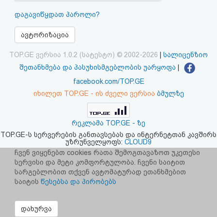
აღდგენა
დაგავიწყდათ პაროლი?
HTML
ავტორიზაცია
კოდი
TOP.GE ვერსია 1.0.2 (სატესტო) © 2002-2026
|
სალიცენზიო
შეთანხმება და პასუხისმგებლობის უარყოფა
|
სალიცენზიო
facebook.com/TOP.GE
იხილეთ TOP.GE - ის ძველი ვერსია
ბმულზე
შეთანხმება
და
რეკლამა TOP.GE - ზე
პასუხისმგებლობის
TOP.GE-ს სერვერების განთავსებას და ინტერნეტთან კავშირს
უზრუნველყოფს:
CLOUD9
უარყოფა
ჩვენ ვიყენებთ cookies რათა შემოგთავაზოთ უკეთესი
სერვისი და მეტი კომფორტულობა. ჩვენი საიტით
სარგებლობით თქვენ ავტომატურად ეთანხმებით
საიტის
წესებსა და პირობებს
დახურვა